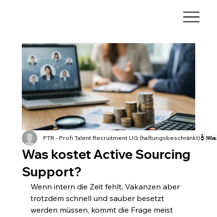
PTR - Profi Talent Recruitment UG (haftungsbeschränkt)
5. Mai
5 Min
Was kostet Active Sourcing
Support?
Wenn intern die Zeit fehlt, Vakanzen aber 
trotzdem schnell und sauber besetzt 
werden müssen, kommt die Frage meist 